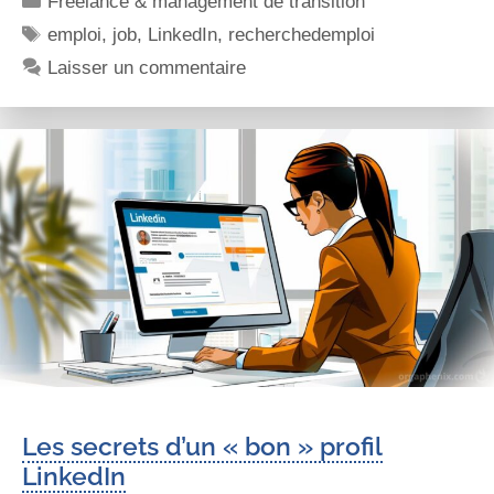
Freelance & management de transition
emploi
,
job
,
LinkedIn
,
recherchedemploi
Laisser un commentaire
Les secrets d’un « bon » profil
LinkedIn