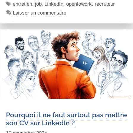
entretien
,
job
,
LinkedIn
,
opentowork
,
recruteur
Laisser un commentaire
Pourquoi il ne faut surtout pas mettre
son CV sur LinkedIn ?