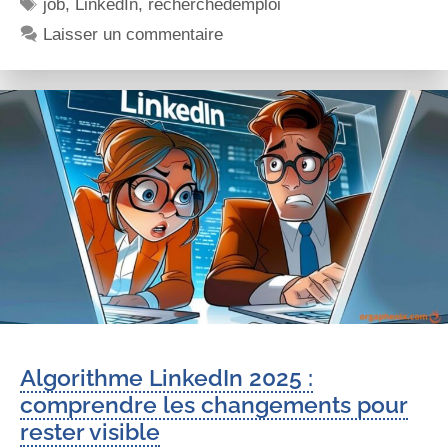
job
,
LinkedIn
,
recherchedemploi
Laisser un commentaire
Algorithme LinkedIn 2025 :
comprendre les changements pour
rester visible