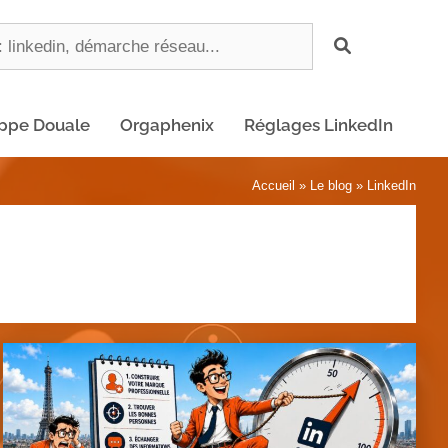
ippe Douale
Orgaphenix
Réglages LinkedIn
Accueil
»
Le blog
»
LinkedIn