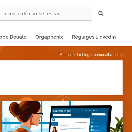
ippe Douale
Orgaphenix
Réglages LinkedIn
Accueil
»
Le blog
»
personalbranding