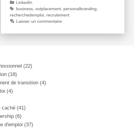
LinkedIn
business
,
outplacement
,
personalbranding
,
recherchedemploi
,
recrutement
Laisser un commentaire
ofessionnel
(22)
ion
(18)
nt de transition
(4)
loi
(4)
é caché
(41)
dership
(6)
e d'emploi
(37)