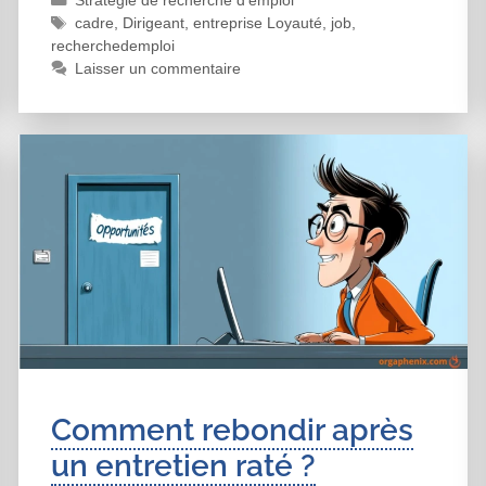
cadre
,
Dirigeant
,
entreprise Loyauté
,
job
,
recherchedemploi
Laisser un commentaire
Comment rebondir après
un entretien raté ?