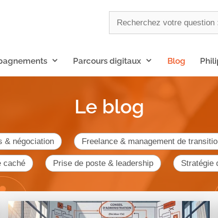
pagnements
Parcours digitaux
Blog
Phil
Le blog
s & négociation
Freelance & management de transitio
é caché
Prise de poste & leadership
Stratégie 