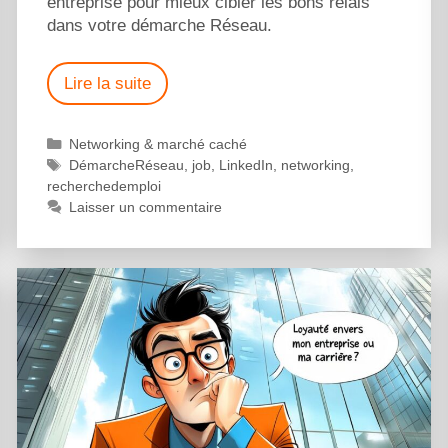
entreprise pour mieux cibler les bons relais
dans votre démarche Réseau.
Lire la suite
Networking & marché caché
DémarcheRéseau
,
job
,
LinkedIn
,
networking
,
recherchedemploi
Laisser un commentaire