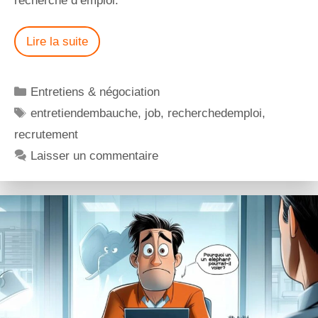
recherche d’emploi.
Lire la suite
Entretiens & négociation
entretiendembauche
,
job
,
recherchedemploi
,
recrutement
Laisser un commentaire