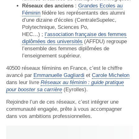
Réseaux des anciens
:
Grandes Ecoles au
Féminin
fédère les représentants des alumni
d’une dizaine d’écoles (CentraleSupelec,
Polytechnique, Sciences Po,
HEC…) ;
l’association française des femmes
diplômées des universités
(AFFDU) regroupe
l’ensemble des femmes diplômées de
l’enseignement supérieur.
40500 réseaux féminins en France, c’est le chiffre
avancé par
Emmanuelle Gagliardi
et
Carole Michelon
dans leur livre
Réseaux au féminin : guide pratique
pour booster sa carrière
(Eyrolles).
Rejoindre l’un de ces réseaux, c’est intégrer une
communauté engagée, prête à vous accompagner
dans vos ambitions professionnelles.