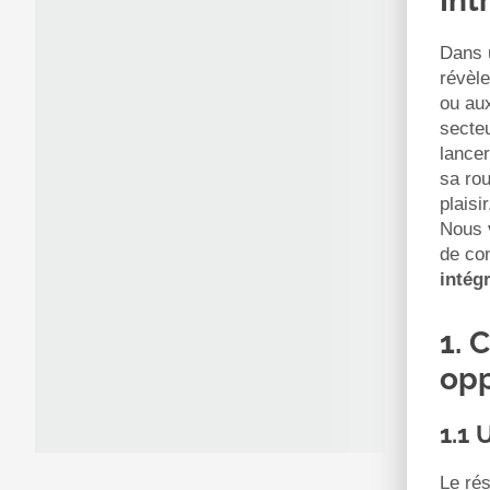
Int
Dans 
révèl
ou aux
secte
lancer
sa rou
plaisi
Nous 
de con
intég
1. 
opp
1.1
Le rés