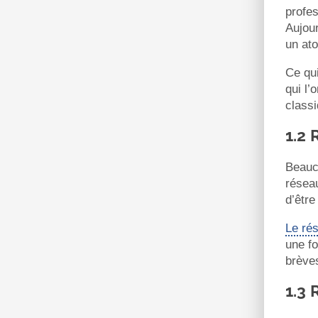
profes
Aujour
un ato
Ce qui
qui l’
classi
1.2 
Beauco
réseau
d’être
Le ré
une fo
brève
1.3 