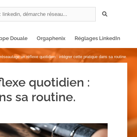
ippe Douale
Orgaphenix
Réglages LinkedIn
réseautage un réflexe quotidien : intégrer cette pratique dans sa routine.
lexe quotidien :
ns sa routine.