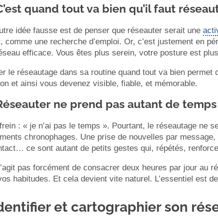
C’est quand tout va bien qu’il faut réseau
utre idée fausse est de penser que réseauter serait une
acti
, comme une recherche d’emploi. Or, c’est justement en pério
éseau efficace. Vous êtes plus serein, votre posture est plu
er le réseautage dans sa routine quand tout va bien permet d
on et ainsi vous devenez visible, fiable, et mémorable.
Réseauter ne prend pas autant de temps 
frein : « je n’ai pas le temps ». Pourtant, le réseautage ne
ments chronophages. Une prise de nouvelles par message,
tact… ce sont autant de petits gestes qui, répétés, renforcen
s’agit pas forcément de consacrer deux heures par jour au ré
os habitudes. Et cela devient vite naturel. L’essentiel est de 
Identifier et cartographier son rés