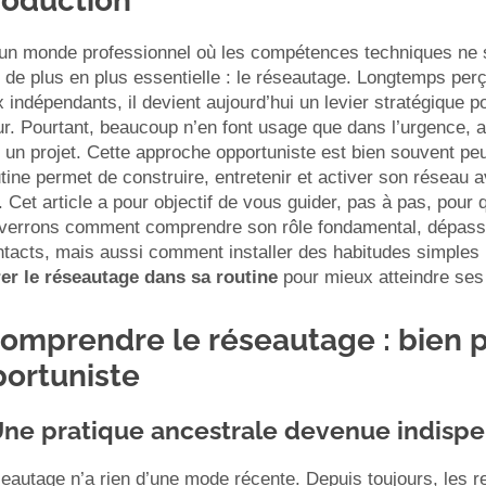
roduction
un monde professionnel où les compétences techniques ne su
e de plus en plus essentielle : le réseautage. Longtemps p
 indépendants, il devient aujourd’hui un levier stratégique po
ur. Pourtant, beaucoup n’en font usage que dans l’urgence,
 un projet. Cette approche opportuniste est bien souvent peu
tine permet de construire, entretenir et activer son réseau
r. Cet article a pour objectif de vous guider, pas à pas, pour
verrons comment comprendre son rôle fondamental, dépasser l
tacts, mais aussi comment installer des habitudes simples p
rer le réseautage dans sa routine
pour mieux atteindre ses 
Comprendre le réseautage : bien
ortuniste
 Une pratique ancestrale devenue indisp
eautage n’a rien d’une mode récente. Depuis toujours, les r