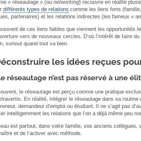
rme « réseautage » (ou
networking
) recouvre en réalité plusieu
er
différents types de relations
comme les liens forts (famille,
ues, partenaires) et les relations indirectes (les fameux « a
souvent de ces liens faibles que viennent les opportunités les
verture vers de nouveaux cercles. D’où l’intérêt de faire d
n, surtout quand tout va bien.
Déconstruire les idées reçues pour
Le réseautage n’est pas réservé à une éli
souvent, le réseautage est perçu comme une pratique exclus
travertis. En réalité, intégrer le réseautage dans sa routine 
reneur, demandeur d’emploi ou étudiant. Il ne s’agit pas d’
iser intelligemment les relations que l’on a déjà même peu 
eau est partout, dans votre famille, vos anciens collègues, v
aître et de l’activer avec méthode.