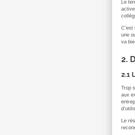
Le te
activ
collèg
C’est 
une ou
va bie
2. 
2.1 
Trop 
aux ex
entrep
d’util
Le rés
reconn