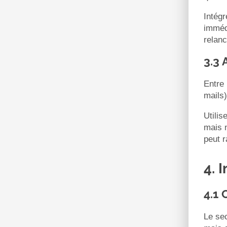
Intég
immédi
relanc
3.3 
Entre
mails
Utilis
mais n
peut r
4. 
4.1 
Le sec