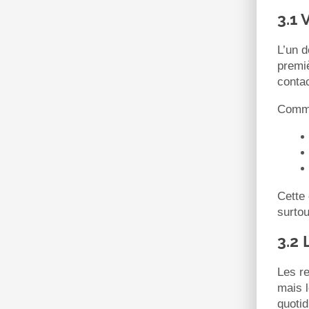
3.1 
L’un d
premiè
contac
Comme
Cette 
surtou
3.2 
Les re
mais l
quoti