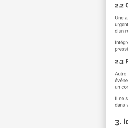
2.2 
Une a
urgent
d’un r
Intégr
pressi
2.3 
Autre 
événe
un con
Il ne 
dans v
3. 