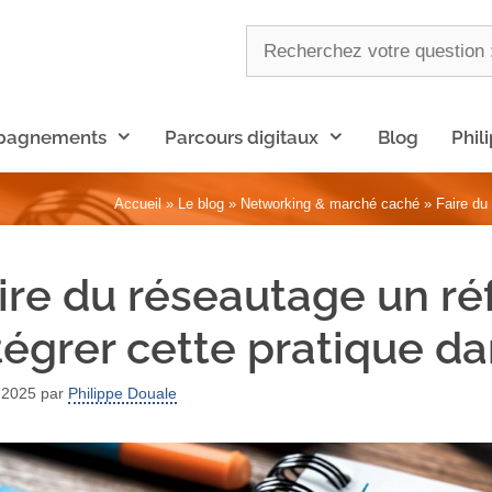
pagnements
Parcours digitaux
Blog
Phil
Accueil
»
Le blog
»
Networking & marché caché
»
Faire du 
ire du réseautage un réf
tégrer cette pratique da
 2025
par
Philippe Douale