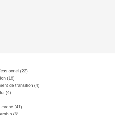
ofessionnel
(22)
ion
(18)
nt de transition
(4)
loi
(4)
é caché
(41)
dership
(6)