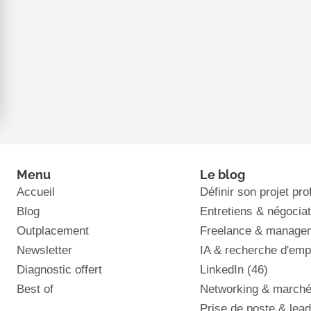
Menu
Le blog
Accueil
Définir son projet pr
Blog
Entretiens & négociat
Outplacement
Freelance & manageme
Newsletter
IA & recherche d'emp
Diagnostic offert
LinkedIn
(46)
Best of
Networking & march
Prise de poste & lea