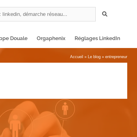
ippe Douale
Orgaphenix
Réglages LinkedIn
Accueil
»
Le blog
»
entrepreneur