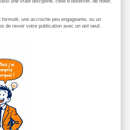
ussi une vraie discipline, celle d’observer, de noter,
al formulé, une accroche peu engageante, ou un
ps de revoir votre publication avec un œil neuf,