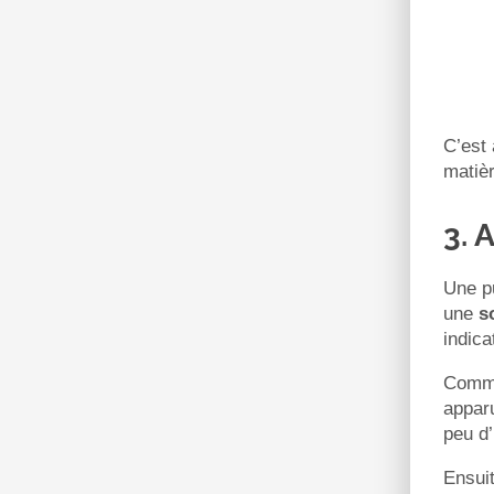
C’est 
matiè
3. 
Une pu
une
s
indic
Comm
apparu
peu d’
Ensui