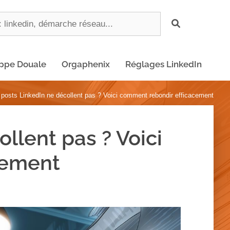
ippe Douale
Orgaphenix
Réglages LinkedIn
 posts LinkedIn ne décollent pas ? Voici comment rebondir efficacement
llent pas ? Voici
cement