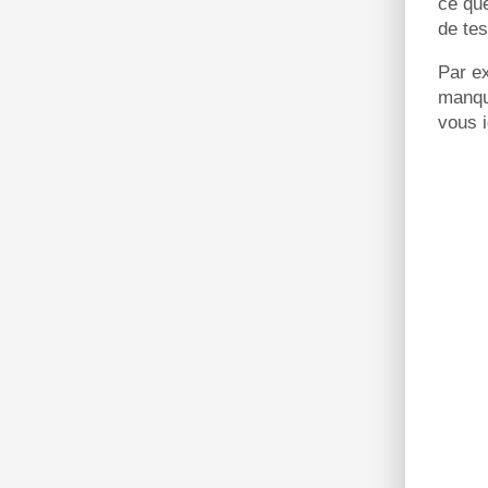
ce que
de tes
Par e
manque
vous i