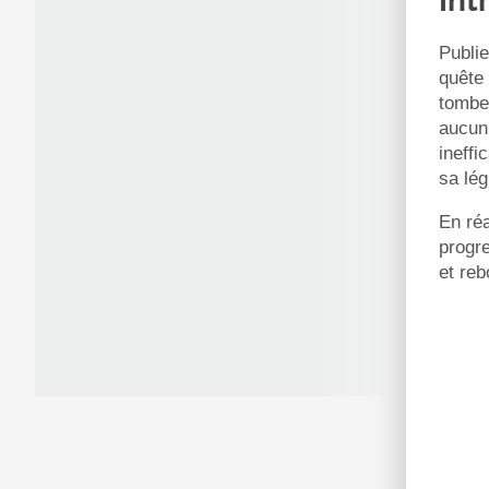
Int
Publie
quête 
tomben
aucun 
ineffi
sa lég
En réa
progr
et reb