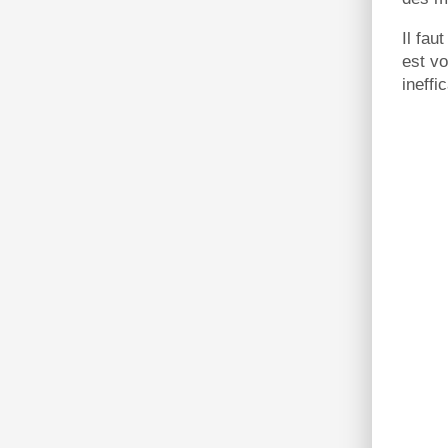
Il fau
est vo
ineffi