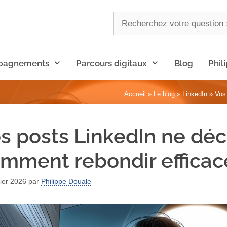
pagnements
Parcours digitaux
Blog
Phil
Accueil
»
Le blog
»
LinkedIn
»
Vos
s posts LinkedIn ne déco
mment rebondir effica
ier 2026
par
Philippe Douale