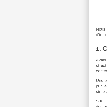
Nous 
d’impa
1. 
Avant 
struct
contex
Une pu
publié
simple
Sur Li
des m