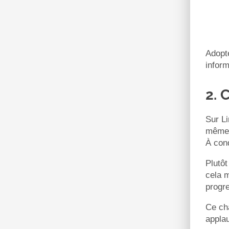
Adopte
inform
2. 
Sur Li
même. 
À cond
Plutôt
cela m
progre
Ce cha
appla