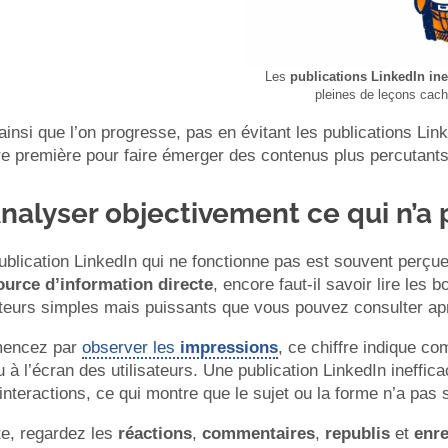
Les
publications LinkedIn ine
pleines de leçons cac
ainsi que l’on progresse, pas en évitant les publications Lin
re première pour faire émerger des contenus plus percutant
Analyser objectivement ce qui n’a
blication LinkedIn qui ne fonctionne pas est souvent perçu
ource d’information directe
, encore faut-il savoir lire les
ateurs simples mais puissants que vous pouvez consulter ap
encez par
observer les
impressions
, ce chiffre indique co
 à l’écran des utilisateurs. Une publication LinkedIn ineffi
interactions, ce qui montre que le sujet ou la forme n’a pas s
te, regardez les
réactions
,
commentaires
,
republis
et
enr